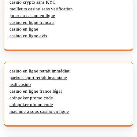
casino crypto sans KYC
meilleurs casino sans verification
jouer au casino en ligne
casino en ligne francais
casino en ligne
casino en ligne avis
casino en ligne retrait immédiat
parions sport retrait instantané
usdt casino
casino en ligne france légal
coinpoker promo code
coinpoker promo code
machine a sous casino en ligne