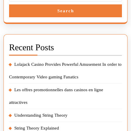
Search
Recent Posts
Lolajack Casino Provides Powerful Amusement In order to
Contemporary Video gaming Fanatics
Les offres promotionnelles dans casinos en ligne
attractives
Understanding String Theory
String Theory Explained