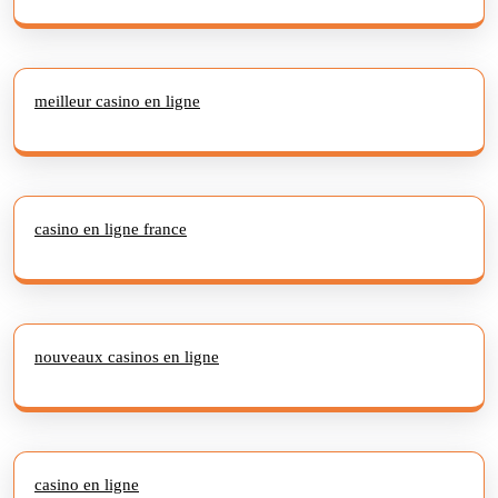
meilleur casino en ligne
casino en ligne france
nouveaux casinos en ligne
casino en ligne