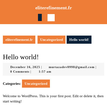
Skip
eliterefinement.fr
to
content
Skip
to
content
eliterefinement.fr
Uncategorized
Hello world!
Hello world!
December
murtaz
December 16, 2025
murtazadev0998@gmail.com
|
|
16,
0 Comments
1:57 am
|
2025
Categories:
Uncategorized
Welcome to WordPress. This is your first post. Edit or delete it, then
start writing!