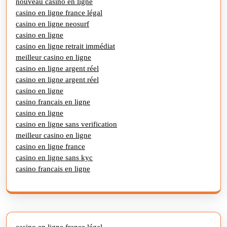
nouveau casino en ligne
casino en ligne france légal
casino en ligne neosurf
casino en ligne
casino en ligne retrait immédiat
meilleur casino en ligne
casino en ligne argent réel
casino en ligne argent réel
casino en ligne
casino francais en ligne
casino en ligne
casino en ligne sans verification
meilleur casino en ligne
casino en ligne france
casino en ligne sans kyc
casino francais en ligne
casino en ligne france légal