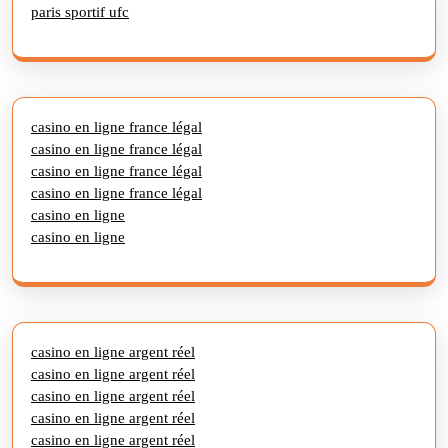
paris sportif ufc
casino en ligne france légal
casino en ligne france légal
casino en ligne france légal
casino en ligne france légal
casino en ligne
casino en ligne
casino en ligne argent réel
casino en ligne argent réel
casino en ligne argent réel
casino en ligne argent réel
casino en ligne argent réel