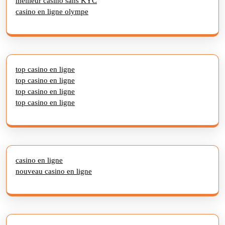
meilleur casino sans KYC
casino en ligne olympe
top casino en ligne
top casino en ligne
top casino en ligne
top casino en ligne
casino en ligne
nouveau casino en ligne