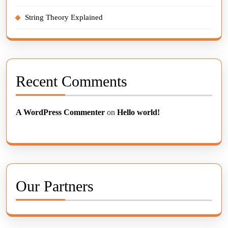
String Theory Explained
Recent Comments
A WordPress Commenter
on
Hello world!
Our Partners