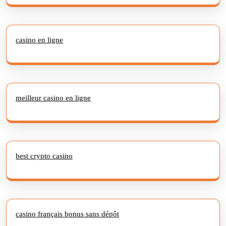
casino en ligne
meilleur casino en ligne
best crypto casino
casino français bonus sans dépôt