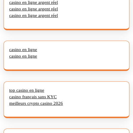
casino en ligne argent réel
casino en ligne argent réel
casino en ligne argent réel
casino en ligne
casino en ligne
top casino en ligne
casino français sans KYC
meilleurs crypto casino 2026