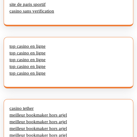
site de paris sportif
casino sans verification
top casino en ligne
top casino en ligne
top casino en ligne
top casino en ligne
top casino en ligne
casino tether
meilleur bookmaker hors arjel
meilleur bookmaker hors arjel
meilleur bookmaker hors arjel
meilleur bookmaker hors arjel